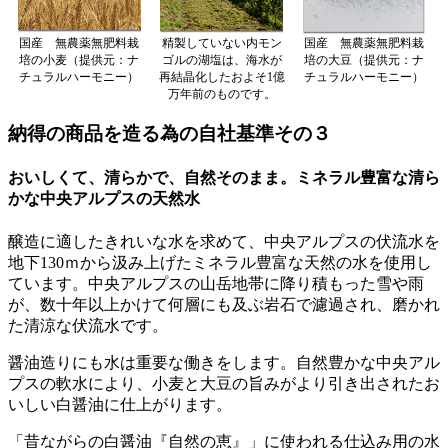
国産 無農薬無肥料栽
精製していない内モン
国産 無農薬無肥料栽
培の小麦（提供元：ナ
ゴルの湖塩は、海水が
培の大豆（提供元：ナ
チュラルハーモニー）
再結晶化したおよそ1億
チュラルハーモニー）
万年前のものです。
納得の商品を造る為の自社基準その３
おいしくて、清らかで、自然そのまま。ミネラル豊富な清ら
かな中央アルプスの天然水
醸造に適したきれいな水を求めて、中央アルプスの伏流水を
地下130ｍから汲み上げたミネラル豊富な天然の水を使用し
ています。中央アルプスの山岳地帯に降り積もった雪や雨
が、数十年以上かけて何層にも及ぶ岩石で濾過され、磨かれ
た清涼な伏流水です。
醤油造りにも水は重要な働きをします。自然豊かな中央アル
プスの軟水により、小麦と大豆の旨みがより引き出されたお
いしい白醤油に仕上がります。
「昔ながらの白醤油『自然の恵』」に使われる仕込み用の水