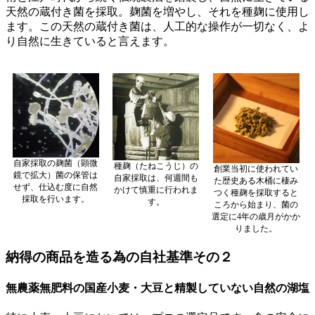
天然の蔵付き菌を採取。麹菌を増やし、それを種麹に使用し
ます。この天然の蔵付き菌は、人工的な操作が一切なく、よ
り自然に生きていると言えます。
自家採取の麹菌（顕微
種麹（たねこうじ）の
創業当初に使われてい
鏡で拡大）菌の保管は
自家採取は、何週間も
た歴史ある木桶に棲み
せず、仕込む度に自然
かけて慎重に行われま
つく種麹を採取すると
採取を行います。
す。
ころから始まり、菌の
選定に4年の歳月がかか
りました。
納得の商品を造る為の自社基準その２
無農薬無肥料の国産小麦・大豆と精製していない自然の湖塩