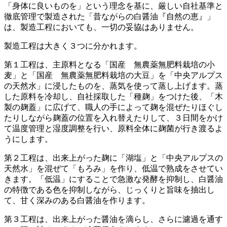
「身体に良いものを」という理念を基に、厳しい自社基準と
徹底管理で製造された「昔ながらの白醤油『自然の恵』」
は、製造工程においても、一切の妥協はありません。
製造工程は大きく３つに分かれます。
第１工程は、主原料となる「国産 無農薬無肥料栽培の小
麦」と「国産 無農薬無肥料栽培の大豆」を「中央アルプス
の天然水」に浸したものを、蒸気を使って蒸し上げます。蒸
した原料を冷却し、自社採取した「種麹」をつけた後、「木
製の麹蓋」に広げて、職人の手によって麹を混ぜたりほぐし
たりしながら麹蓋の位置を入れ替えたりして、３日間をかけ
て温度管理と湿度調整を行い、原料全体に麹菌が行き渡るよ
うにします。
第２工程は、出来上がった麹に「湖塩」と「中央アルプスの
天然水」を混ぜて「もろみ」を作り、低温で熟成をさせてい
きます。「低温」にすることで急激な発酵を抑制し、白醤油
の特徴である色を抑制しながら、じっくりと旨味を抽出し
て、甘く深みのある白醤油を作ります。
第３工程は、出来上がった醤油を滴らし、さらに濾過を通す