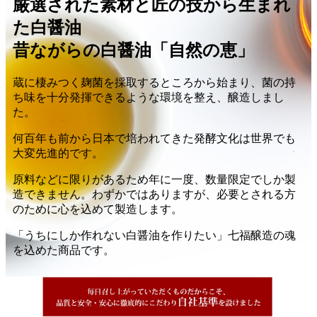
厳選された素材と匠の技から生まれ
た白醤油
昔ながらの白醤油「自然の恵」
蔵に棲みつく麹菌を採取するところから始まり、菌の持
ち味を十分発揮できるような環境を整え、醸造しまし
た。
何百年も前から日本で培われてきた発酵文化は世界でも
大変先進的です。
原料などに限りがあるため年に一度、数量限定でしか製
造できません。わずかではありますが、必要とされる方
のために心を込めて製造します。
「うちにしか作れない白醤油を作りたい」七福醸造の魂
を込めた商品です。