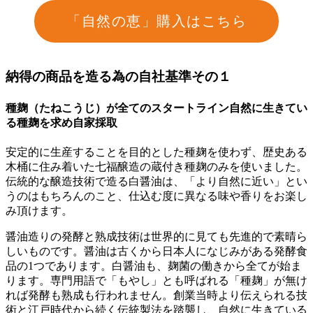
「自然の恵」購入はこちら
納得の商品を造る為の自社基準その１
種麹（たねこうじ）が全てのスタートライン自然に生きてい
る種麹を求め自家採取
安定的に生産することを目的とした種麹を使わず、歴史ある
木桶に住み着いた七福醸造の蔵付き種麹のみを使いました。
伝統的な醸造技術で造る白醤油は、「より自然に近い」とい
うのはもちろんのこと、仕込む度に異なる味や香りをお楽し
み頂けます。
醤油造りの発酵と熟成技術は世界的に見ても先進的で素晴ら
しいものです。醤油は古くから日本人になじみがある発酵食
品の1つであります。白醤油も、麹菌の働きから全てが始ま
ります。専門用語で「もやし」とも呼ばれる「種麹」が無け
れば発酵も熟成も行われません。創業当時より伝えられる技
術と江戸時代から続く伝統製法を踏襲し、自然に生きている