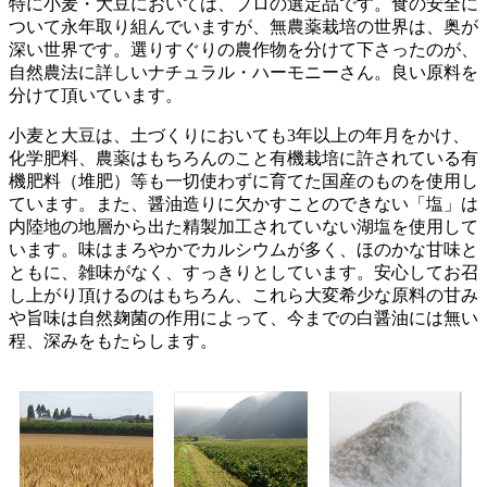
特に小麦・大豆においては、プロの選定品です。食の安全に
ついて永年取り組んでいますが、無農薬栽培の世界は、奥が
深い世界です。選りすぐりの農作物を分けて下さったのが、
自然農法に詳しいナチュラル・ハーモニーさん。良い原料を
分けて頂いています。
小麦と大豆は、土づくりにおいても3年以上の年月をかけ、
化学肥料、農薬はもちろんのこと有機栽培に許されている有
機肥料（堆肥）等も一切使わずに育てた国産のものを使用し
ています。また、醤油造りに欠かすことのできない「塩」は
内陸地の地層から出た精製加工されていない湖塩を使用して
います。味はまろやかでカルシウムが多く、ほのかな甘味と
ともに、雑味がなく、すっきりとしています。安心してお召
し上がり頂けるのはもちろん、これら大変希少な原料の甘み
や旨味は自然麹菌の作用によって、今までの白醤油には無い
程、深みをもたらします。