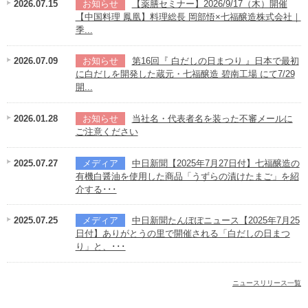
2026.07.15
【薬膳セミナー】2026/9/17（木）開催
【中国料理 鳳凰】料理総長 岡部悟×七福醸造株式会社｜
季...
2026.07.09
第16回『 白だしの日まつり 』日本で最初
に白だしを開発した蔵元・七福醸造 碧南工場 にて7/29
開...
2026.01.28
当社名・代表者名を装った不審メールに
ご注意ください
2025.07.27
中日新聞【2025年7月27日付】七福醸造の
有機白醤油を使用した商品「うずらの漬けたまご」を紹
介する･･･
2025.07.25
中日新聞たんぽぽニュース【2025年7月25
日付】ありがとうの里で開催される「白だしの日まつ
り」と、･･･
ニュースリリース一覧