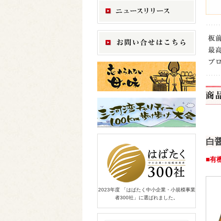
白
■有
2023年度 「はばたく中小企業・小規模事業
者300社」に選ばれました。