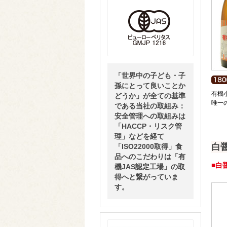
「世界中の子ども・子
孫にとって良いことか
有機
どうか」が全ての基準
唯一
である当社の取組み：
安全管理への取組みは
「HACCP・リスク管
理」などを経て
白
「ISO22000取得」食
品へのこだわりは「有
■白
機JAS認定工場」の取
得へと繋がっていま
す。