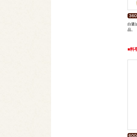
白醤
品。
■料