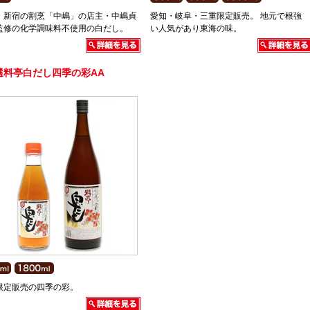
・新宿の割烹「中嶋」の店主・中嶋貞
愛知・岐阜・三重限定販売。 地元で根強
監修の化学調味料不使用の白だし。
い人気があり東海の味。
選料亭白だし四季の彩AA
限定販売の四季の彩。