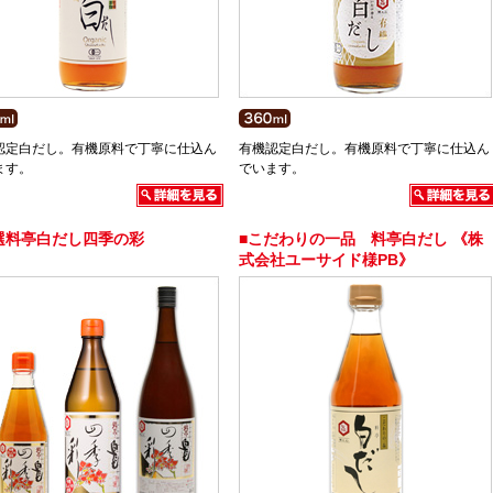
認定白だし。有機原料で丁寧に仕込ん
有機認定白だし。有機原料で丁寧に仕込ん
ます。
でいます。
選料亭白だし四季の彩
■こだわりの一品 料亭白だし 《株
式会社ユーサイド様PB》