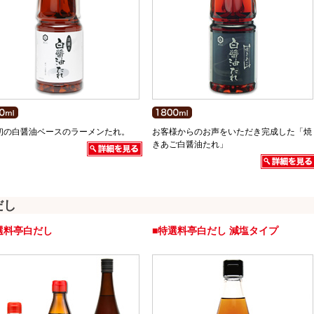
初の白醤油ベースのラーメンたれ。
お客様からのお声をいただき完成した「焼
きあご白醤油たれ」
だし
選料亭白だし
■特選料亭白だし 減塩タイプ