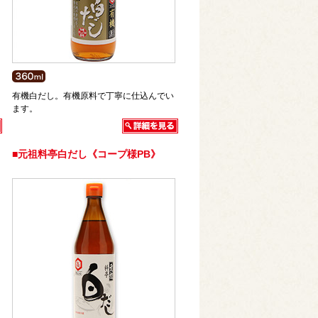
有機白だし。有機原料で丁寧に仕込んでい
ます。
■元祖料亭白だし《コープ様PB》