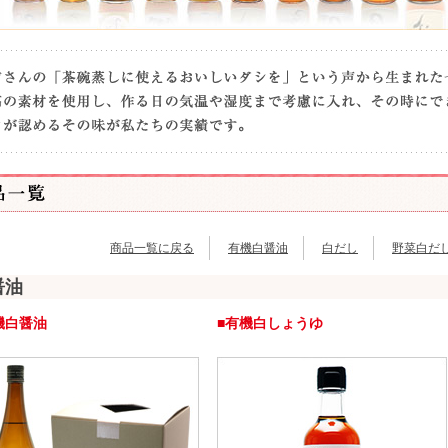
商品一覧に戻る
有機白醤油
白だし
野菜白だ
醤油
機白醤油
■有機白しょうゆ