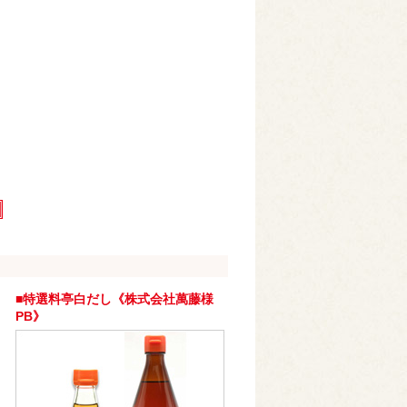
■特選料亭白だし《株式会社萬藤様
PB》