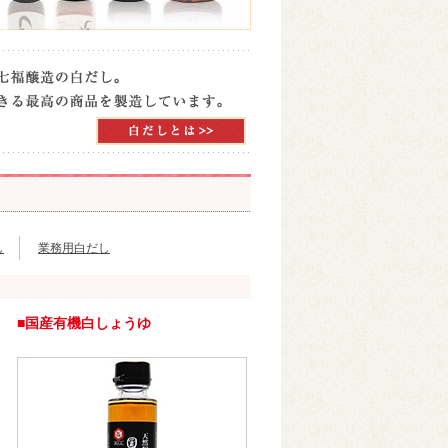
し
業務用白だし
■国産有機白しょうゆ