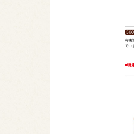
有機
でい
■特