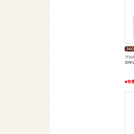
プロ
30
■有