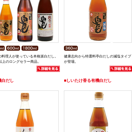
の料理人が使っている本格派白だし。
健康志向から特選料亭白だしの減塩タイプ
年以上のロングセラー商品。
が登場。
機白だし
■しいたけ香る有機白だし