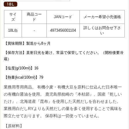
サイ
商品コー
JANコード
メーカー希望小売価格
ズ
ド
詳しくはお問合せ下さ
18L缶
-
4973456001104
い
【賞味期限】製造から8ヶ月
【保存方法】直射日光を避け、常温で保管してください。（開栓後要冷
蔵）
【塩度(g/100ml)】16
【熱量(kcal/100ml)】79
業務用専用商品。 有機小麦・有機大豆を原料に仕込んだ日本唯一
の有機白醤油を使用。 鹿児島県枕崎の『本枯節』、国産『乾しい
たけ』、北海道産『昆布』を使用した天然だしを合わせました。
業務用白だしRYよりも天然だしの量を多く使用することで風味を
際立たせております。 保存料は一切使っていません。
【原材料】