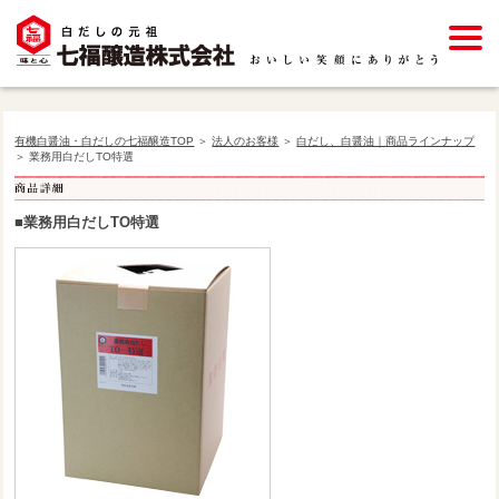
有機白醤油・白だしの七福醸造TOP
＞
法人のお客様
＞
白だし、白醤油｜商品ラインナップ
＞ 業務用白だしTO特選
■業務用白だしTO特選