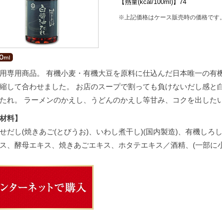
【熱量(kcal/100ml)】74
※上記価格はケース販売時の価格です
用専用商品。 有機小麦・有機大豆を原料に仕込んだ日本唯一の有
縮して合わせました。 お店のスープで割っても負けないだし感と
たれ。 ラーメンのかえし、うどんのかえし等甘み、コクを出した
材料】
せだし(焼きあご(とびうお)、いわし煮干し)(国内製造)、有機し
ス、酵母エキス、焼きあごエキス、ホタテエキス／酒精、(一部に小