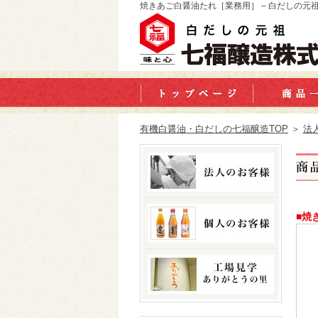
焼きあご白醤油たれ［業務用］ – 白だしの元
有機白醤油・白だしの七福醸造TOP
＞
法
■焼