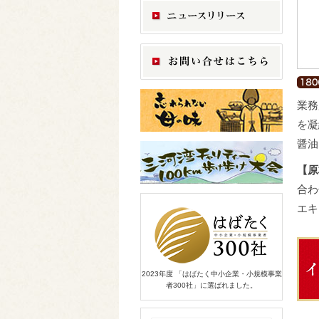
業務
を凝
醤油
【原
合わ
エキ
2023年度 「はばたく中小企業・小規模事業
者300社」に選ばれました。