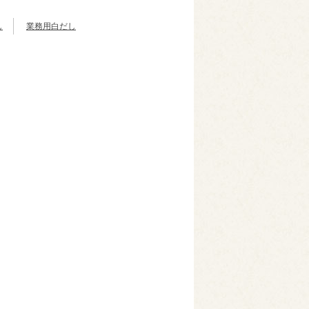
し
業務用白だし