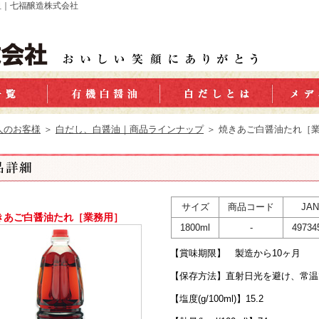
祖｜七福醸造株式会社
人のお客様
＞
白だし、白醤油｜商品ラインナップ
＞ 焼きあご白醤油たれ［
サイズ
商品コード
JA
きあご白醤油たれ［業務用］
1800ml
-
49734
【賞味期限】 製造から10ヶ月
【保存方法】直射日光を避け、常温
【塩度(g/100ml)】15.2