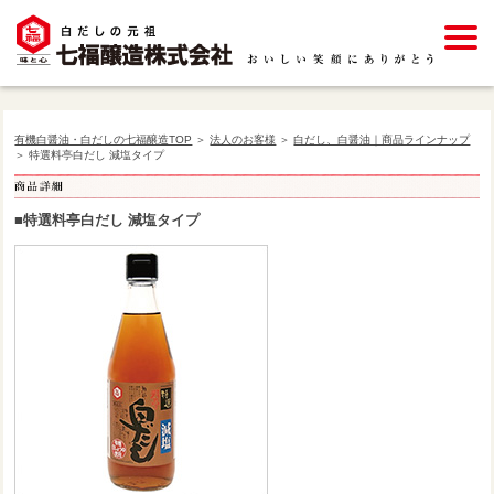
有機白醤油・白だしの七福醸造TOP
＞
法人のお客様
＞
白だし、白醤油｜商品ラインナップ
＞ 特選料亭白だし 減塩タイプ
■特選料亭白だし 減塩タイプ