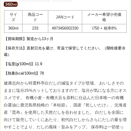
サイ
商品コー
メーカー希望小売価
JANコード
ズ
ド
格
360ml
233
4973456002330
\750 + 税率8%
【賞味期限】製造から13ヶ月
【保存方法】直射日光を避け、常温で保管してください。（開栓後要冷
蔵）
【塩度(g/100ml)】11.9
【熱量(kcal/100ml)】78
健康志向から特選料亭白だしの減塩タイプが登場。 おいしさその
ままに塩分25%カットしておりますので、塩分が気になる方にオス
スメです。 有機小麦・有機大豆を原料に仕込んだ日本唯一の有機
白醤油に鹿児島県枕崎の『本枯節』、国産『乾しいたけ』、北海道
産『昆布』を使用した天然だしを合わせました。 白だしを全国に
向けて販売していくにあたり、初代白だしからさらにだしの量を増
やすことでより、だしの風味・旨みをアップ。 保存料は一切使っ