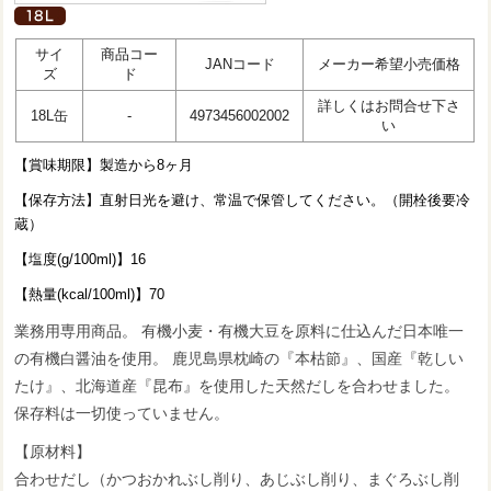
サイ
商品コー
JANコード
メーカー希望小売価格
ズ
ド
詳しくはお問合せ下さ
18L缶
-
4973456002002
い
【賞味期限】製造から8ヶ月
【保存方法】直射日光を避け、常温で保管してください。（開栓後要冷
蔵）
【塩度(g/100ml)】16
【熱量(kcal/100ml)】70
業務用専用商品。 有機小麦・有機大豆を原料に仕込んだ日本唯一
の有機白醤油を使用。 鹿児島県枕崎の『本枯節』、国産『乾しい
たけ』、北海道産『昆布』を使用した天然だしを合わせました。
保存料は一切使っていません。
【原材料】
合わせだし（かつおかれぶし削り、あじぶし削り、まぐろぶし削