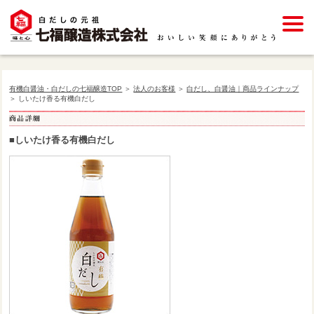
有機白醤油・白だしの七福醸造TOP
＞
法人のお客様
＞
白だし、白醤油｜商品ラインナップ
＞ しいたけ香る有機白だし
■しいたけ香る有機白だし