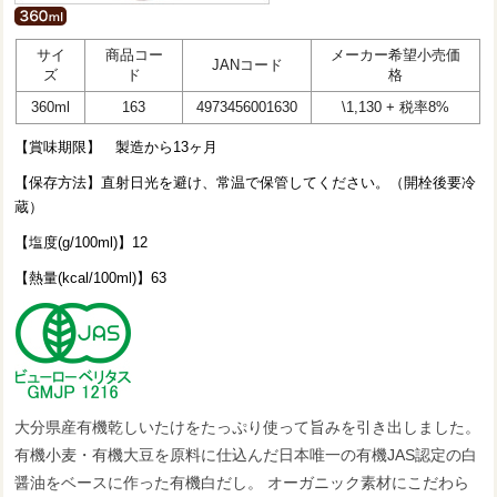
サイ
商品コー
メーカー希望小売価
JANコード
ズ
ド
格
360ml
163
4973456001630
\1,130 + 税率8%
【賞味期限】 製造から13ヶ月
【保存方法】直射日光を避け、常温で保管してください。（開栓後要冷
蔵）
【塩度(g/100ml)】12
【熱量(kcal/100ml)】63
大分県産有機乾しいたけをたっぷり使って旨みを引き出しました。
有機小麦・有機大豆を原料に仕込んだ日本唯一の有機JAS認定の白
醤油をベースに作った有機白だし。 オーガニック素材にこだわら