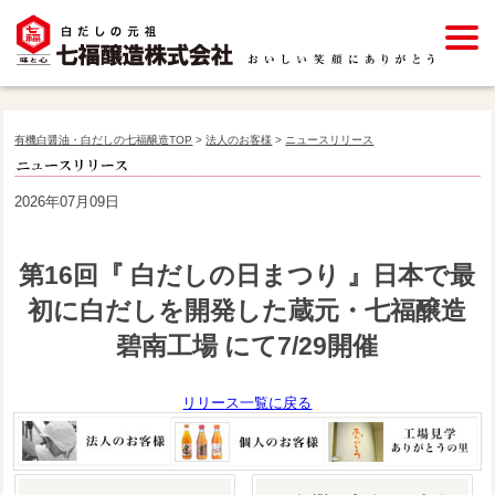
有機白醤油・白だしの七福醸造TOP
>
法人のお客様
>
ニュースリリース
2026年07月09日
第16回『 白だしの日まつり 』日本で最
初に白だしを開発した蔵元・七福醸造
碧南工場 にて7/29開催
リリース一覧に戻る