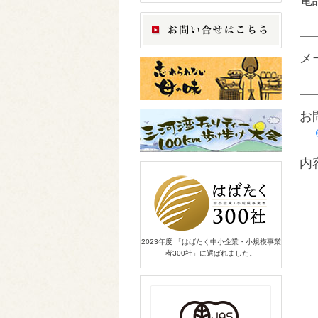
電
メ
お
内
2023年度 「はばたく中小企業・小規模事業
者300社」に選ばれました。