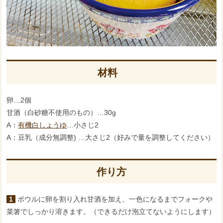
材料
卵…2個
甘酒（白砂糖不使用のもの）…30g
A：
有機白しょうゆ
…小さじ2
A：豆乳（成分無調整) …大さじ2（好みで量を調整してください）
作り方
1 ボウルに卵を割り入れ甘酒を加え、一色になるまでフォークや
菜箸でしっかり溶きます。（できるだけ泡立てないようにします）