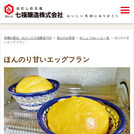
有機白醤油・白だしの七福醸造TOP
＞
個人のお客様
＞
白しょうゆレシピ一覧
＞ ほんのり甘
いエッグフラン
ほんのり甘いエッグフラン