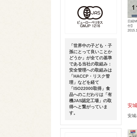
日経M
付】
2015.
「世界中の子ども・子
孫にとって良いことか
どうか」が全ての基準
である当社の取組み：
安全管理への取組みは
「HACCP・リスク管
理」などを経て
「ISO22000取得」食
品へのこだわりは「有
機JAS認定工場」の取
安城
得へと繋がっていま
す。
安城