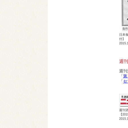
日本食
付】
2015.
週刊
週刊
「
第
「
セ
週刊
【20
2015.