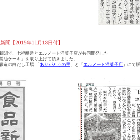
新聞【2015年11月13日付】
新聞で、七福醸造とエルメート洋菓子店が共同開発した
醤油ケーキ」を取り上げて頂きました。
醸造の白だし工場 「
ありがとうの里
」と「
エルメート洋菓子店
」にて