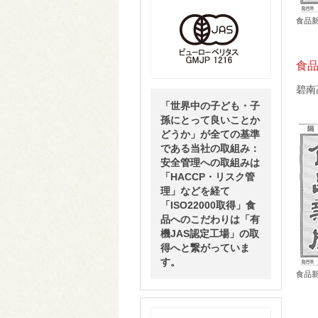
食品新
食品
碧南
「世界中の子ども・子
孫にとって良いことか
どうか」が全ての基準
である当社の取組み：
安全管理への取組みは
「HACCP・リスク管
理」などを経て
「ISO22000取得」食
品へのこだわりは「有
機JAS認定工場」の取
得へと繋がっていま
す。
食品新