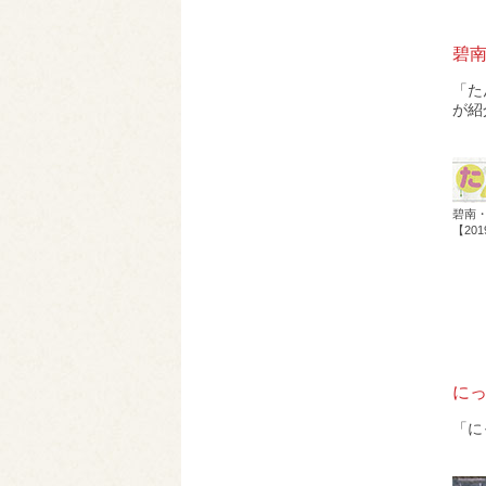
碧南
「た
が紹
碧南
【20
に
「に