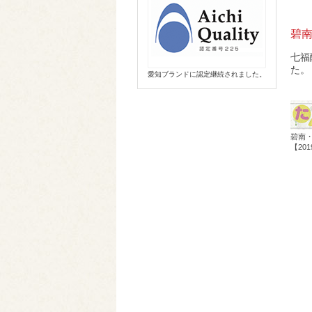
碧南
七福
た。
愛知ブランドに認定継続されました。
碧南
【20